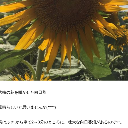
大輪の花を咲かせた向日葵
素晴らしいと思いませんか(*^^*)
実はふき から車で2～3分のところに、壮大な向日葵畑があるのです。