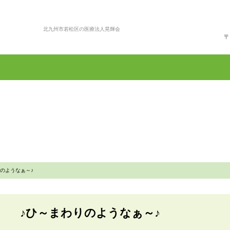
北九州市若松区の医療法人晃輝会
〒
ジ
あかさきホームクリニック
グループホーム
りのようなぁ～♪
♪ひ～まわりのようなぁ～♪